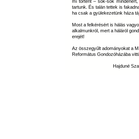
mi történt – sok-sok mindenért
tartunk. És talán tettek is fakad
ha csak a gyülekezetünk háza tá
Most a felkérésért is hálás vagyo
alkalmunkról, mert a háláról go
erejét!
Az összegyűlt adományokat a Ma
Református Gondozóházába vittü
Hajduné Szab
Látogatók ma: 37, összesen: 602232 |
Copyright © 2009 Dunántú