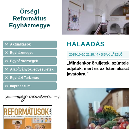
Őrségi
Református
Egyházmegye
HÁLAADÁS
Aktualitások
Egyházmegye
2025-10-10 21:28:44 / SISAK LÁSZLÓ
Egyházközségek
„Mindenkor örüljetek, szüntel
adjatok, mert ez az Isten akarat
Alapítványok, egyesületek
javatokra.”
Egyházi Turizmus
Impresszum