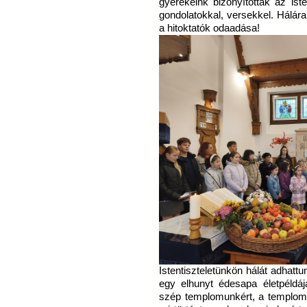
gyerekeink bizonyították az ist
gondolatokkal, versekkel. Hálára
a hitoktatók odaadása!
Istentiszteletünkön hálát adhatt
egy elhunyt édesapa életpéldájáé
szép templomunkért, a templom e