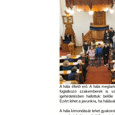
A hála éltető erő. A hála megtar
foglalkozó szakemberek is val
igehirdetésben hallottuk: belő
Ezért lehet a javunkra, ha hálása
A hála kimondását lehet gyakoroln