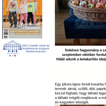
Sokéves hagyomány a za
szeptember-október fordul
Hálát adunk a betakarítás idejé
Egy jókora lapos fonott kosárba 
termett: almát, szőlőt, diót, paprik
kézzel fogható, hogy látható leg
a látható mögött meglássuk a mé
és kegyelem bőségét.